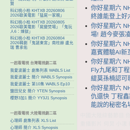
賢
你好星期六 NH
科幻桃小柏 KHTXB 20260806
終誰能登上好
2026歐美電影「猛屍一家親」
科幻桃小柏 KHTXB 20260805
你好星期六 NH
2026歐美電影「屍變焚場」「鬼玩
人6：煉獄」
場! 趙今麥張
科幻桃小柏 KHTXB 20260804
你好星期六 NH
2026韓劇「鬼謎東宮」南柱赫 盧允
瑞 曹承佑
嘉賓體驗AI新
你好星期六 NH
一起看電視 台灣電視劇二區
Fly九尾和丁
我愛波麗士 劇集列表 WABLS List
緹莫孫楠認可歌
我愛波麗士 簡介 WABLS Synopsis
我愛波麗士 第10集 WABLS Ep10
你好星期六 NH
鹽田兒女 簡介 YTEN Synopsis
仇還快 丁程
櫻野3加1 簡介 YY3J1 Synopsis
能說的秘密名
一起看電視 大陸電視劇二區
中國大陸綜藝節目 你好
心理師 劇集列表 XLS List
重播影片 何炅 小漾 
心理師 簡介 XLS Synopsis