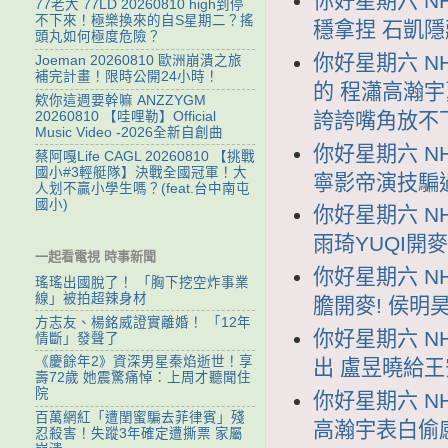
你好星期六 NH
77老大 77LD 20260810 high到停
不下來！極樂換來的自S星期二？搖
穩拿捏 石凱
頭丸如何極度危險？
你好星期六 NH
Joeman 20260810 歐洲崩潰之旅
補完計畫！限時公開24小時！
的 程瀟高瀚宇
欸你這週要幹嘛 ANZZYGM
20260810 【哇哩勒】Official
誇誇嘴角放不
Music Video -2026全新自創曲
你好星期六 NH
蔡阿嘎Life CAGL 20260810 【挑戰
國小#3輕艇隊】決戰全國冠軍！大
寧影帝演技騙
人划不贏小學生嗎？(feat.台中南屯
國小)
你好星期六 NH
雨琦YUQI開麥唱
一起看電視 時事新聞
你好星期六 NH
瑤瑤出國脫了！ 「胸下挖空炸事業
線」被拍超辣身材
膽開麥! 侯明
方志友、楊銘威證實離婚！ 「12年
你好星期六 NH
情斷」發聲了
《慶餘年2》資深男星秦焰逝世！享
出 盧昱曉給
壽72歲 她震驚痛悼：上周才聽聞住
院
你好星期六 NH
百萬網紅「遭閨蜜騙去菲律賓」殘
高瀚宇表白偷
忍殺害！失蹤3年確定遭撕票 家屬