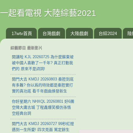
一起看電視 大陸綜藝2021
17wtv首頁
台灣戲劇
大陸戲劇
台綜2024
陸
綜藝節目 最新影片
開講啦 KJL 20260725 為什麼蘇東坡
被中國人喜歡了一千年? 真正打動我
們的 原來不是詩詞!
開門大吉 KMDJ 20260803 秦腔到底
有多難? 你以爲的特效都是秦腔實打
實的真功底 看千年戲曲焕發新生
你好星期六 NHXQL 20260801 好6團
空降大庸古城 丁程鑫爆笑模仿孫悟
空經典台詞
開門大吉 KMDJ 20260727 99秒紅燈
遇到一生所愛! 四次見面 篤定餘生