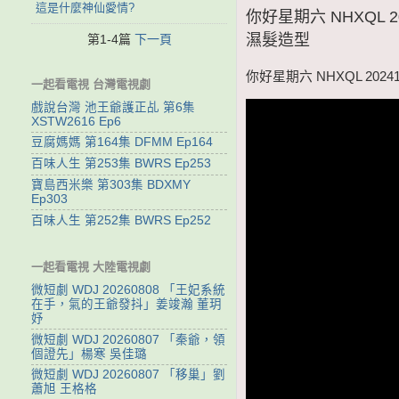
這是什麼神仙愛情?
你好星期六 NHXQL
濕髮造型
第1-4篇
下一頁
你好星期六 NHXQL 20
一起看電視 台灣電視劇
戲說台灣 池王爺護正乩 第6集
XSTW2616 Ep6
豆腐媽媽 第164集 DFMM Ep164
百味人生 第253集 BWRS Ep253
寶島西米樂 第303集 BDXMY
Ep303
百味人生 第252集 BWRS Ep252
一起看電視 大陸電視劇
微短劇 WDJ 20260808 「王妃系統
在手，氣的王爺發抖」姜竣瀚 董玥
妤
微短劇 WDJ 20260807 「秦爺，領
個證先」楊寒 吳佳璐
微短劇 WDJ 20260807 「移巢」劉
蕭旭 王格格