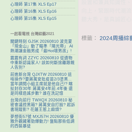
設置和兼具知識性、
心理師 第17集 XLS Ep17
向上，緊跟時代潮流
心理師 第16集 XLS Ep16
心理師 第15集 XLS Ep15
聽大秀，是真誠匠心
一起看電視 台灣綜藝2021
標籤：
2024周播
關鍵時刻 GJSK 20260810 波克夏
「現金山」動了瞄準「陽光帶」 AI
熱潮讓金融男成「最Hot壞男孩」!
震震有詞 ZZYC 20260810 從遺物
中重新認識家人! 該如何斷捨離跟親
人告別?
前進新台灣 QJXTW 20260810 這
啥操作?要蔣萬安批疫苗2/3塗黑...
當年調閱小組主席就是他自己!? 瞎
扯封存30年 蔣萬安4年前.4年後 還
是同樣造謠步數? 誰在洗記憶
台灣向前行 TWXQX 20260810 秘
密會議控黑箱? 蔣萬安自打臉? 起訴
書現蹤影? 花蓮王惹上麻煩?
夢想街57號 MXJ57H 20260810 優
雅外觀藏著勁爆動力! 盤點那些低調
的西裝暴徒