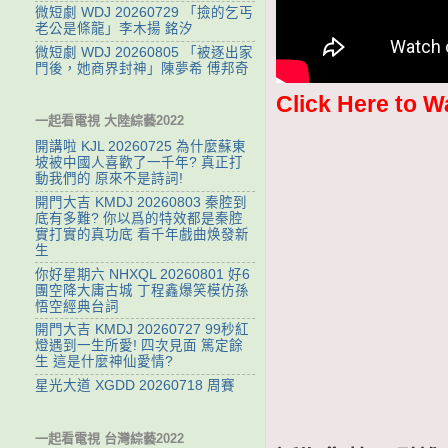
微短劇 WDJ 20260729 「撿的乞丐
老公是條龍」李木揚 銘汐
微短劇 WDJ 20260805 「被逐出家
門後，她商界封神」陳夢希 傅邦奇
Click Here to W
一起看電視 大陸綜藝2022
開講啦 KJL 20260725 為什麼蘇東
坡被中國人喜歡了一千年? 真正打
動我們的 原來不是詩詞!
開門大吉 KMDJ 20260803 秦腔到
底有多難? 你以爲的特效都是秦腔
實打實的真功底 看千年戲曲焕發新
生
你好星期六 NHXQL 20260801 好6
團空降大庸古城 丁程鑫爆笑模仿孫
悟空經典台詞
開門大吉 KMDJ 20260727 99秒紅
燈遇到一生所愛! 四次見面 篤定餘
生 這是什麼神仙愛情?
星光大道 XGDD 20260718 周賽
一起看電視 台灣綜藝2022