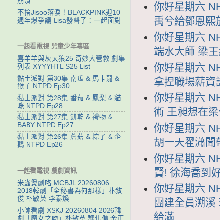
崩潰
你好星期六 NH
不捨Jisoo落淚！BLACKPINK迎10
禹兮給鄧恩熙
週年爆爭議 Lisa發聲了：一起面對
你好星期六 NH
一起看電視 兒童少年專區
端水大師 梁
喜羊羊與灰太狼25 奇妙大營救 劇集
你好星期六 NH
列表 XYYYHTL S25 List
黏土派對 第30集 南瓜 & 馬卡龍 &
拿捏職場薪資
猴子 NTPD Ep30
你好星期六 NH
黏土派對 第28集 番茄 & 鳳梨 & 貓
咪 NTPD Ep28
術 王昶想在
黏土派對 第27集 餅乾 & 禮物 &
BABY NTPD Ep27
你好星期六 NH
黏土派對 第26集 蘑菇 & 粽子 & 企
胡一天翟瀟聞
鵝 NTPD Ep26
你好星期六 NH
一起看電視 戲劇資訊
賢! 徐海喬
米蟲煲劇咯 MCBJL 20260806
你好星期六 NH
2018韓劇「金秘書為何那樣」朴敘
俊 朴敏英 李泰煥
團建全員溯溪
小帥看劇 XSKJ 20260804 2026韓
給滿
劇「魔女之吻」朴敏英 魏化儁 金正