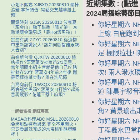
近期集數 : (
小姐不熙娣 XJBXD 20260810 關掉
濾鏡 拿掉顏值! 電話交友越聊越上
2024周播綜藝節
頭!
關鍵時刻 GJSK 20260810 波克夏
你好星期六 NH
「現金山」動了瞄準「陽光帶」 AI
上線 白鹿跑
熱潮讓金融男成「最Hot壞男孩」!
震震有詞 ZZYC 20260810 從遺物
你好星期六 NH
中重新認識家人! 該如何斷捨離跟親
人告別?
足 極限拉扯!
前進新台灣 QJXTW 20260810 這
你好星期六 NH
啥操作?要蔣萬安批疫苗2/3塗黑...
當年調閱小組主席就是他自己!? 瞎
次! 兩人潑水
扯封存30年 蔣萬安4年前.4年後 還
是同樣造謠步數? 誰在洗記憶
你好星期六 NH
台灣向前行 TWXQX 20260810 秘
密會議控黑箱? 蔣萬安自打臉? 起訴
道 陳昊宇怒
書現蹤影? 花蓮王惹上麻煩?
你好星期六 NH
角? 黃景瑜出
一起看電視 網紅專區
MASAの料理ABC MSLL 20260810
你好星期六 NH
免烤甜點控看過來 完全不用開火，
丁程鑫水巴掌
只要疊層就完成的水蜜桃乳酪蛋糕
杯！