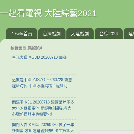
一起看電視 大陸綜藝2021
17wtv首頁
台灣戲劇
大陸戲劇
台綜2024
陸
綜藝節目 最新影片
星光大道 XGDD 20260718 周賽
這就是中國 ZJSZG 20260728 智慧
經濟時代 中國收穫網路主權紅利
開講啦 KJL 20260718 跟硬幣差不多
大小的羈扣電池 關鍵時刻卻能救命!
心臟起搏器中也需要它!
開門大吉 KMDJ 20260720 做了一年
多閨蜜 才知道是親姐妹! 出生第10天