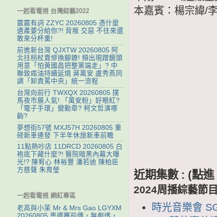
本嘉賓：楊宗緯/李
一起看電視 台灣綜藝2022
震震有詞 ZZYC 20260805 憑什麼
遺產要分給你?! 背叛 交惡 不往來還
敢來分杯羹!
前進新台灣 QJXTW 20260805 阿
北拄枴杖賣慘換腳鐐! 頻出現蹭鏡頭
用意「怕黃國昌把整黨端走」? 中
聯致癌油持續延燒 蔣萬安.盧秀燕同
調「卸責罵中央」統一流程
台灣向前行 TWXQX 20260805 撲
馬夜市展人氣! 「萬安粉」好眼紅?
「電子手環」變勳章? 柯文哲演哪
齣?
夢想街57號 MXJ57H 20260805 重
磅新車連發 下半年休旅新車前瞻
11點熱吵店 11DRCD 20260805 白
袍底下藏什麼?! 醫院暗黑內幕大曝
光!? 陳宥心 林裕豐 潘若迪 陳柏臣
方慈聲 朱育瑩
近期集數 : (
2024周播綜藝節
一起看電視 網紅專區
時光音樂會 SG
老高與小茉 Mr & Mrs Gao LGYXM
20260805 奧德賽前傳，無劇透，