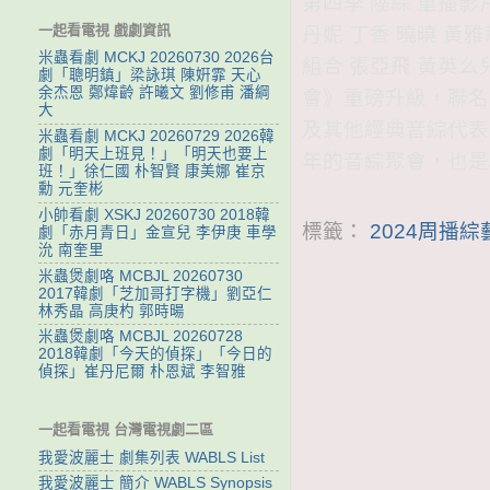
第四季 陸綜 重播影
一起看電視 戲劇資訊
丹妮 丁香 曉曉 黃雅
米蟲看劇 MCKJ 20260730 2026台
組合 張亞飛 黃英么兒
劇「聰明鎮」梁詠琪 陳姸霏 天心
余杰恩 鄭煒齡 許曦文 劉修甫 潘綱
會》重磅升級，聯名
大
及其他經典音綜代表
米蟲看劇 MCKJ 20260729 2026韓
劇「明天上班見！」「明天也要上
年的音綜聚會，也是
班！」徐仁國 朴智賢 康美娜 崔京
勳 元奎彬
小帥看劇 XSKJ 20260730 2018韓
標籤：
2024周播
劇「赤月青日」金宣兒 李伊庚 車學
沇 南奎里
米蟲煲劇咯 MCBJL 20260730
2017韓劇「芝加哥打字機」劉亞仁
林秀晶 高庚杓 郭時暘
米蟲煲劇咯 MCBJL 20260728
2018韓劇「今天的偵探」「今日的
偵探」崔丹尼爾 朴恩斌 李智雅
一起看電視 台灣電視劇二區
我愛波麗士 劇集列表 WABLS List
我愛波麗士 簡介 WABLS Synopsis