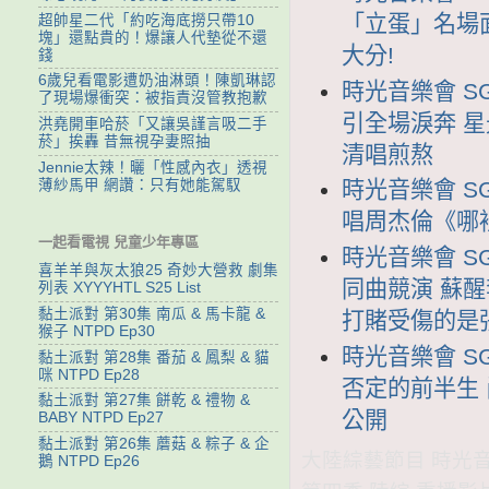
「立蛋」名場面
超帥星二代「約吃海底撈只帶10
塊」還點貴的！爆讓人代墊從不還
大分!
錢
6歲兒看電影遭奶油淋頭！陳凱琳認
時光音樂會 SG
了現場爆衝突：被指責沒管教抱歉
引全場淚奔 
洪堯開車哈菸「又讓吳謹言吸二手
菸」挨轟 昔無視孕妻照抽
清唱煎熬
Jennie太辣！曬「性感內衣」透視
薄紗馬甲 網讚：只有她能駕馭
時光音樂會 SG
唱周杰倫《哪裡
一起看電視 兒童少年專區
時光音樂會 SG
喜羊羊與灰太狼25 奇妙大營救 劇集
同曲競演 蘇
列表 XYYYHTL S25 List
黏土派對 第30集 南瓜 & 馬卡龍 &
打賭受傷的是
猴子 NTPD Ep30
時光音樂會 SG
黏土派對 第28集 番茄 & 鳳梨 & 貓
咪 NTPD Ep28
否定的前半生
黏土派對 第27集 餅乾 & 禮物 &
公開
BABY NTPD Ep27
黏土派對 第26集 蘑菇 & 粽子 & 企
大陸綜藝節目 時光音樂
鵝 NTPD Ep26