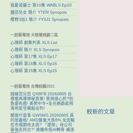
我愛波麗士 第10集 WABLS Ep10
鹽田兒女 簡介 YTEN Synopsis
櫻野3加1 簡介 YY3J1 Synopsis
一起看電視 大陸電視劇二區
心理師 劇集列表 XLS List
心理師 簡介 XLS Synopsis
心理師 第17集 XLS Ep17
心理師 第16集 XLS Ep16
心理師 第15集 XLS Ep15
一起看電視 台灣綜藝2021
錢線百分百 QXBFB 20260805 台
積電再爆神秘買單! 賣飛捶心肝?別
急還有戲! 美禁中令+全光網路起飛
海地星空飆股出列!
較新的文章
關我什麼事 GWSMS 20260805 真
的很嚴格! AMD盤後大跌8% 全因輸
在市場期待太高? 「建榮」母公司
最強支持古?! 玻纖布搭AI轉骨 補漲