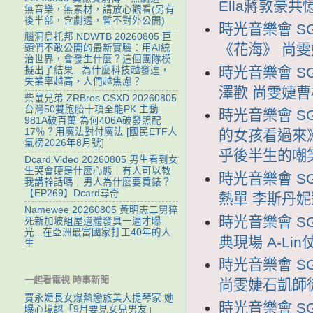
Ella蔣敦豪
無音樂，無素材，請放心觀看(另有
後半部，含劇透，暫不對外公開)
時光音樂會 SG
腦洞烏托邦 NDWTB 20260805 巨
《花海》 尚
頭們不敢公開的最新實驗：用AI統
治世界，會發生什麼？這個團隊模
時光音樂會 SG
擬出了結果...為什麼科技越發達，
失業率越高，人們越焦慮？
澤歡 尚雯婕
柴鼠兄弟 ZRBros CSXD 20260805
台灣50雙胞胎十項全能PK 主動
時光音樂會 SG
981A破百萬 為何406A破發照配
17％？用魔法對付魔法 [國民ETF人
的女孩看過來
氣榜2026年8月號]
乎後半生的嘲
Dcard.Video 20260805 男生看到女
生哭會硬是什麼心態｜有人可以教
時光音樂會 SG
我講幹話嗎｜男人為什麼要買錶？
【EP269】Dcard尋奇
熱單 李斯丹妮
Namewee 20260805 黃明志二舅猝
時光音樂會 SG
死新加坡組屋遺體發臭一週才曝
光...在亞洲最富國家打工40年的人
典現場 A-L
生
時光音樂會 SG
一起看電視 時事新聞
尚雯婕石凱師
賈永婕長女爆熱戀旅美大提琴家 她
時光音樂會 SG
曝心境認「9月要見女兒男友」