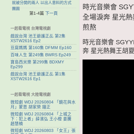
就被分開的兩人 以出人意料的方式
時光音樂會 SGY
團圓
第1-4篇
下一頁
全場淚奔 星光
煎熬
一起看電視 台灣電視劇
戲說台灣 池王爺護正乩 第2集
XSTW2616 Ep2
時光音樂會 SGYY
豆腐媽媽 第160集 DFMM Ep160
奔 星光熱舞王胡
百味人生 第249集 BWRS Ep249
寶島西米樂 第299集 BDXMY
Ep299
戲說台灣 池王爺護正乩 第1集
XSTW2616 Ep1
一起看電視 大陸電視劇
微短劇 WDJ 20260804 「鏡花與水
月」蒙恩 胡家榮 鐘正
微短劇 WDJ 20260804 「上城之
下：犯上者」薛濱弘 王小橙 姜騰
趙慧楠
微短劇 WDJ 20260803 「女王」張