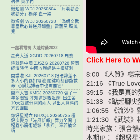
蓓蓓 黃小再
微短劇 WDJ 20260804 「月老勸合
我勸分」楊澤 崔一梁
微短劇 WDJ 20260728 「滿朝文武
靠皇后心聲逆風翻盤」雷藝昊 韓鳳
兒
一起看電視 大陸綜藝2022
星光大道 XGDD 20260718 周賽
Click Here to W
這就是中國 ZJSZG 20260728 智慧
經濟時代 中國收穫網路主權紅利
8:00 《人質》楊
開講啦 KJL 20260718 跟硬幣差不
多大小的羈扣電池 關鍵時刻卻能救
21:16 《True
命! 心臟起搏器中也需要它!
39:15 《我是真
開門大吉 KMDJ 20260720 做了一
年多閨蜜 才知道是親姐妹! 出生第
51:38 《踮起腳
10天就被分開的兩人 以出人意料的
方式團圓
1:06:55 《流
你好星期六 NHXQL 20260725 檀
1:21:30 《武
健次變身「港風新郎」舞力全開 丁
程鑫小魔術輕鬆「拿捏」章若楠金
時光家族：張含韻/
靖
本期IP：《超級